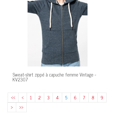
Sweat-shirt zippé à capuche femme Vintage -
KV2307
<<
<
1
2
3
4
5
6
7
8
9
>
>>