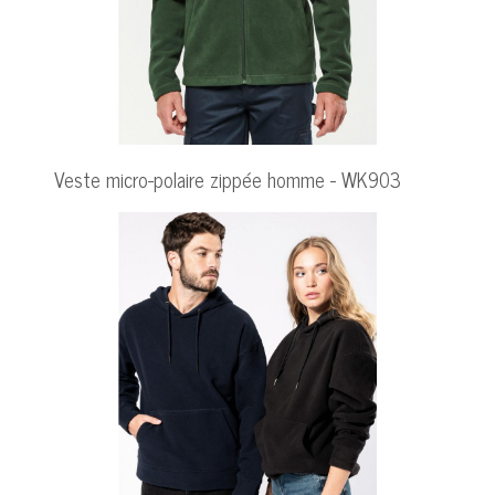
Veste micro-polaire zippée homme - WK903