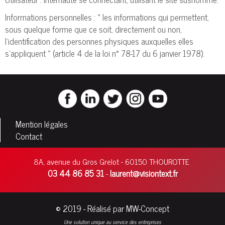
Informations personnelles : « les informations qui permettent,
sous quelque forme que ce soit, directement ou non,
l'identification des personnes physiques auxquelles elles
s'appliquent » (article 4 de la loi n° 78-17 du 6 janvier 1978).
Mention légales
Contact
8A, avenue du Gros Grelot - 60150 THOUROTTE
03 44 86 85 31
laurent@visiontext.fr
-
© 2019 - Réalisé par MW-Concept
Une solution unique au service des entreprises