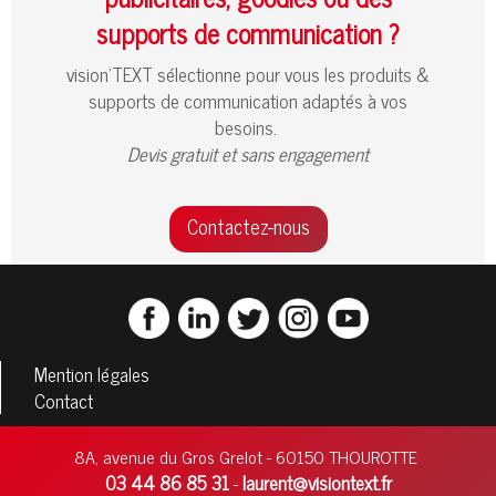
supports de communication ?
vision’TEXT sélectionne pour vous les produits &
supports de communication adaptés à vos
besoins.
Devis gratuit et sans engagement
Contactez-nous
Mention légales
Contact
8A, avenue du Gros Grelot - 60150 THOUROTTE
03 44 86 85 31
laurent@visiontext.fr
-