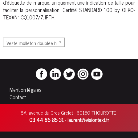
d'étiquette de marque, uniquement une indication de taille pour
faciliter la personnalisation. Certifié STANDARD 100 by OEKO-
TEX®N° CQ1007/7, IFTH.
Mention légales
Contact
8A, avenue du Gros Grelot - 60150 THOUROTTE
03 44 86 85 31
laurent@visiontext.fr
-