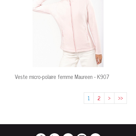
Veste micro-polaire femme Maureen - K907
1
2
>
>>