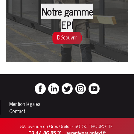
Notre gamme
EPI
Découvrir
Mention légales
Contact
8A, avenue du Gros Grelot - 60150 THOUROTTE
03 44 86 85 31
laurent@visiontext.fr
-