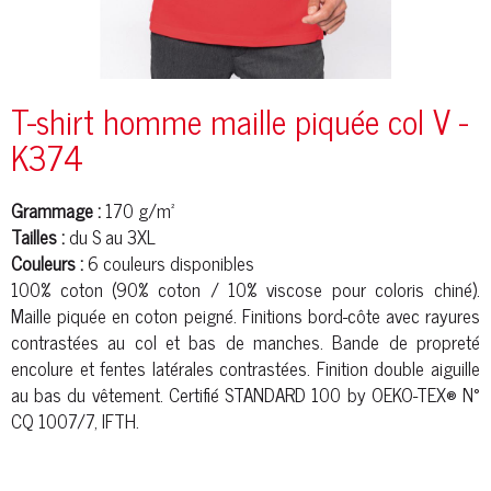
T-shirt homme maille piquée col V -
K374
Grammage :
170 g/m²
Tailles :
du S au 3XL
Couleurs :
6 couleurs disponibles
100% coton (90% coton / 10%
viscose
pour coloris chiné).
Maille
piqué
e en
coton peigné
. Finitions bord-
côte
avec rayures
contrastées au col et bas de manches. Bande de propreté
encolure et fentes latérales contrastées. Finition double aiguille
au bas du vêtement. Certifié STANDARD 100 by OEKO-TEX® N°
CQ 1007/7, IFTH.