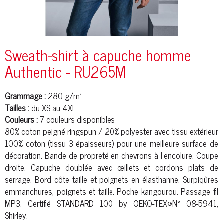
Sweath-shirt à capuche homme
Authentic - RU265M
Grammage :
280 g/m²
Tailles :
du XS au 4XL
Couleurs :
7 couleurs disponibles
80%
coton peigné
ringspun / 20%
polyester
avec tissu extérieur
100% coton (tissu 3 épaisseurs) pour une meilleure surface de
décoration. Bande de propreté en chevrons à l’encolure. Coupe
droite. Capuche doublée avec œillets et cordons plats de
serrage. Bord
côte
taille et poignets en élasthanne. Surpiqûres
emmanchures, poignets et taille. Poche kangourou. Passage fil
MP3. Certifié STANDARD 100 by OEKO-TEX®N° 08-5941,
Shirley.