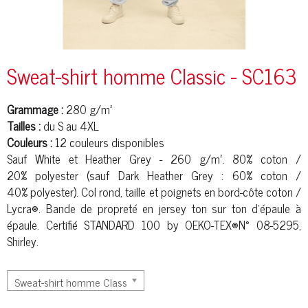
Sweat-shirt homme Classic - SC163
Grammage :
280 g/m²
Tailles :
du S au 4XL
Couleurs :
12 couleurs disponibles
Sauf White et Heather Grey - 260 g/m². 80% coton /
20%
polyester
(sauf Dark Heather Grey : 60% coton /
40%
polyester
). Col rond, taille et poignets en bord-
côte
coton /
Lycra®. Bande de propreté en jersey ton sur ton d'épaule à
épaule. Certifié STANDARD 100 by OEKO-TEX®N° 08-5295,
Shirley.