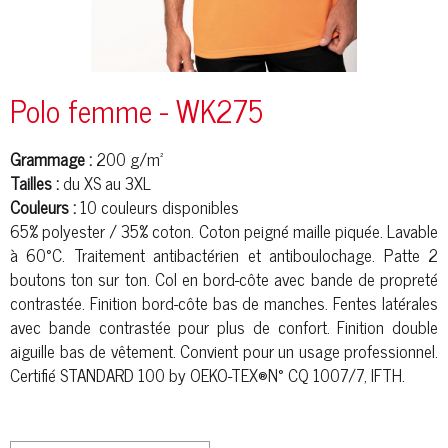
Polo femme - WK275
Grammage :
200 g/m²
Tailles :
du XS au 3XL
Couleurs :
10 couleurs disponibles
65%
polyester
/ 35% coton.
Coton peigné
maille
piqué
e. Lavable
à 60°C. Traitement antibactérien et antiboulochage. Patte 2
boutons ton sur ton. Col en bord-
côte
avec bande de propreté
contrastée. Finition bord-
côte
bas de manches. Fentes latérales
avec bande contrastée pour plus de confort. Finition double
aiguille bas de vêtement. Convient pour un usage professionnel.
Certifié STANDARD 100 by OEKO-TEX®N° CQ 1007/7, IFTH.