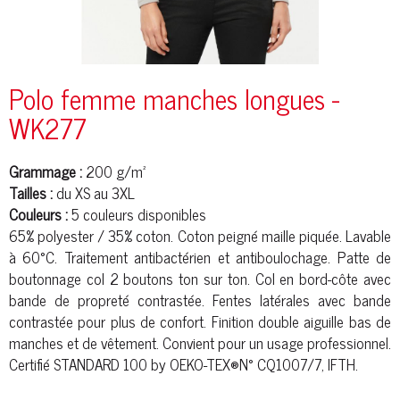
Polo femme manches longues -
WK277
Grammage :
200 g/m²
Tailles :
du XS au 3XL
Couleurs :
5 couleurs disponibles
65%
polyester
/ 35% coton.
Coton peigné
maille
piqué
e. Lavable
à 60°C. Traitement antibactérien et antiboulochage. Patte de
boutonnage col 2 boutons ton sur ton. Col en bord-
côte
avec
bande de propreté contrastée. Fentes latérales avec bande
contrastée pour plus de confort. Finition double aiguille bas de
manches et de vêtement. Convient pour un usage professionnel.
Certifié STANDARD 100 by OEKO-TEX®N° CQ1007/7, IFTH.