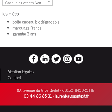
les + éco
boîte cadeau biodégradable
marquage France
garantie 3 ans
Mention légales
Contact
8A, avenue du Gros Grelot - 60150 THOUROTTE
03 44 86 85 31
laurent@visiontext.fr
-