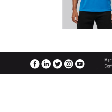
Ment
Con