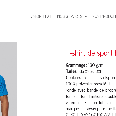
VISION'TEXT
NOS SERVICES
NOS PRODUI
T-shirt de spor
Grammage :
130 g/m²
Tailles :
du XS au 3XL
Couleurs :
5 couleurs disponi
100%
polyester
recyclé. Tiss
ronde avec bande de propre
ton sur ton. Finitions doub
vêtement. Finition tubulair
marque tearaway pour facilit
OEKO-TEX®N° CQ1007/7, IF