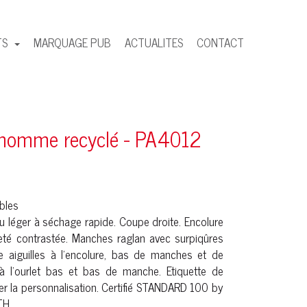
TS
MARQUAGE PUB
ACTUALITES
CONTACT
t homme recyclé - PA4012
bles
u léger à séchage rapide. Coupe droite. Encolure
té contrastée. Manches raglan avec surpiqûres
le aiguilles à l'encolure, bas de manches et de
e à l'ourlet bas et bas de manche. Etiquette de
er la personnalisation. Certifié STANDARD 100 by
TH.