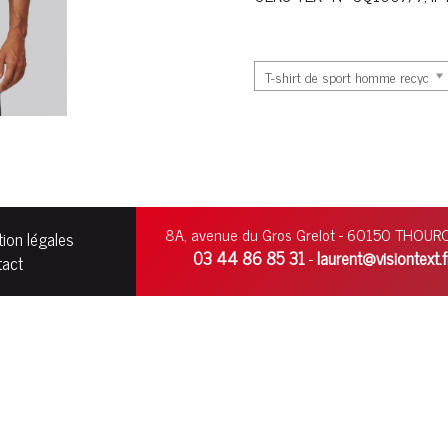
8A, avenue du Gros Grelot - 60150 THOU
ion légales
03 44 86 85 31
laurent@visiontext.f
-
tact